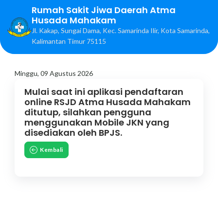
Rumah Sakit Jiwa Daerah Atma
Husada Mahakam
Jl. Kakap, Sungai Dama, Kec. Samarinda Ilir, Kota Samarinda,
Kalimantan Timur 75115
Minggu, 09 Agustus 2026
Mulai saat ini aplikasi pendaftaran
online RSJD Atma Husada Mahakam
ditutup, silahkan pengguna
menggunakan Mobile JKN yang
disediakan oleh BPJS.
Kembali